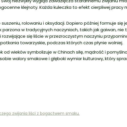
 Swój niezwykły wygląd zawdzięcza starannemu zwijaniu mło
ogocenne klejnoty. Każda kuleczka to efekt cierpliwej pracy
uszeniu, rolowaniu i oksydacji. Dopiero później formuje się 
k parzona w tradycyjnych naczyniach, takich jak gaiwan, nie 
 rozwijające się liście w przezroczystym naczyniu przypomin
spotkania towarzyskie, podczas których czas płynie wolniej.
 od wieków symbolizuje w Chinach siłę, mądrość i pomyślnoś
obie walory smakowe i głęboki wymiar kulturowy, który sprawi
iczego zwijania liści z bogactwem smaku.