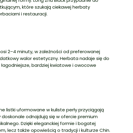
ginalnej formy. Long Zhu Black przypadnie do
kującym, które szukają ciekawej herbaty
aciarni i restauracji.
si 2–4 minuty, w zależności od preferowanej
dodatkowy walor estetyczny. Herbata nadaje się do
 łagodniejsze, bardziej kwiatowe i owocowe
 listki uformowane w kuliste perły przyciągają
ły doskonale odnajdują się w ofercie premium
alnego. Dzięki eleganckiej formie i bogatej
 lecz także opowieścią o tradycji i kulturze Chin.