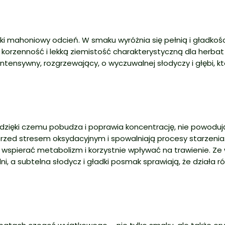
 mahoniowy odcień. W smaku wyróżnia się pełnią i gładkośc
orzenność i lekką ziemistość charakterystyczną dla herbat
intensywny, rozgrzewający, o wyczuwalnej słodyczy i głębi, k
 dzięki czemu pobudza i poprawia koncentrację, nie powoduj
rzed stresem oksydacyjnym i spowalniają procesy starzenia.
spierać metabolizm i korzystnie wpływać na trawienie. Ze 
i, a subtelna słodycz i gładki posmak sprawiają, że działa r