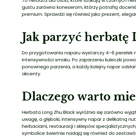
To herbata dla osób, które szukają w czarnych her
gustu zarówno koneserom, którzy potrafią doceni
premium. Sprawdzi się również jako prezent, elegan
Jak parzyć herbatę
Do przygotowania naparu wystarczy 4–6 perełek n
intensywności smaku. Po zaparzeniu kuleczki powol
ponownego parzenia, a każdy kolejny napar odsłan
akcenty.
Dlaczego warto mieć
Herbata Long Zhu Black wyróżnia się zarówno wyjąt
uwagę, a głęboki, intensywny napar z delikatną nu
herbaciarni, restauracji i sklepów specjalistyczny
symbolice świetnie nadają się również do zestawów 