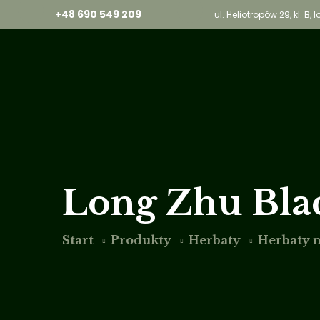
+48 690 549 209
ul. Heliotropów 29, kl. B
Long Zhu Bla
Start
Produkty
Herbaty
Herbaty 