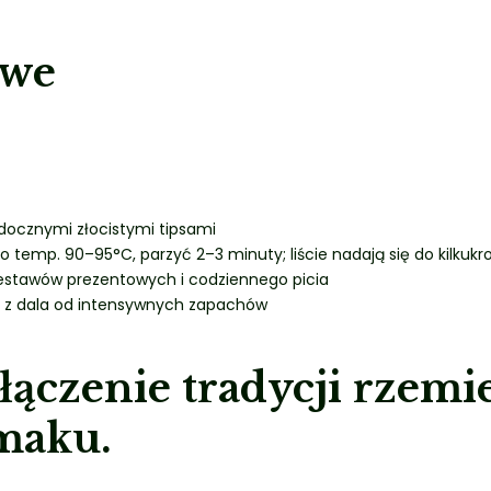
owe
idocznymi złocistymi tipsami
 temp. 90–95°C, parzyć 2–3 minuty; liście nadają się do kilkuk
zestawów prezentowych i codziennego picia
 z dala od intensywnych zapachów
łączenie
tradycji rzemi
smaku.