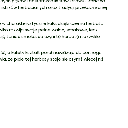
dych pąków i delikatnych listków krzewu
Camellia
 mistrzów herbacianych oraz tradycji przekazywanej
je w charakterystyczne kulki, dzięki czemu herbata
tylko rozwija swoje pełne walory smakowe, lecz
ają taniec smoka, co czyni tę herbatę niezwykle
ć, a kulisty kształt pereł nawiązuje do cennego
a, że picie tej herbaty staje się czymś więcej niż