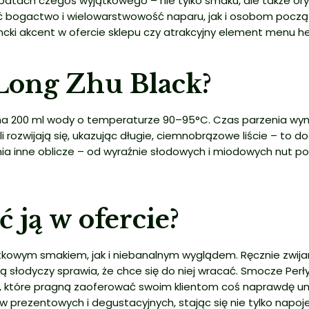
batach czegoś wyjątkowego – nie tylko smaku, ale także ory
ć bogactwo i wielowarstwowość naparu, jak i osobom począt
cki akcent w ofercie sklepu czy atrakcyjny element menu herb
 Long Zhu Black?
a 200 ml wody o temperaturze 90–95°C. Czas parzenia wyno
i rozwijają się, ukazując długie, ciemnobrązowe liście – to 
ia inne oblicze – od wyraźnie słodowych i miodowych nut po
 ją w ofercie?
kowym smakiem, jak i niebanalnym wyglądem. Ręcznie zwijane
tą słodyczy sprawia, że chce się do niej wracać. Smocze Per
ch, które pragną zaoferować swoim klientom coś naprawdę unik
prezentowych i degustacyjnych, stając się nie tylko napojem,