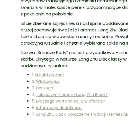
przykładów tradycyjnego rzemiosła herbacianego.
sinensis
w małe, kuliste perełki przypominające dr
z pokolenia na pokolenie.
Liście zbierane są ręcznie, a następnie poddawane s
dłużej zachowuje świeżość i aromat. Long Zhu Blac
także staje się widowiskiem samym w sobie. Powoli
atrakcyjną wizualnie i chętnie wybieraną także na 
Nazwa „Smocze Perły” nie jest przypadkowa – smok
skarbu ukrytego w naturze. Long Zhu Black łączy w s
codziennym rytuałem.
Smak i aromat
Właściwości
Dla kogo?
Jak parzyć herbatę Long Zhu Black?
Dlaczego warto mieć ją w ofercie?
Informacje dodatkowe
Long Zhu Black: połączenie tradycji rzemieśln