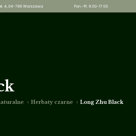
, lok. 4, 04-796 Warszawa
Pon.-Pt. 9:00-17:00
Wega
O nas
Oferta
Bl
ck
naturalne
Herbaty czarne
Long Zhu Black