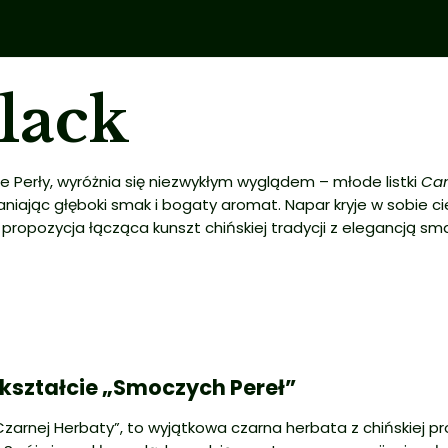
lack
 Perły, wyróżnia się niezwykłym wyglądem – młode listki
Cam
słaniając głęboki smak i bogaty aromat. Napar kryje w sobie 
 propozycja łącząca kunszt chińskiej tradycji z elegancją sm
 kształcie „Smoczych Pereł”
Czarnej Herbaty”, to wyjątkowa czarna herbata z chińskiej p