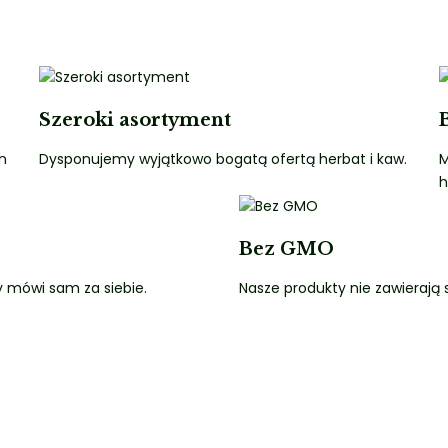
Szeroki asortyment
h
Dysponujemy wyjątkowo bogatą ofertą herbat i kaw.
M
h
Bez GMO
y mówi sam za siebie.
Nasze produkty nie zawierają