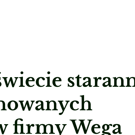
wiecie starann
onowanych
aw firmy Wega