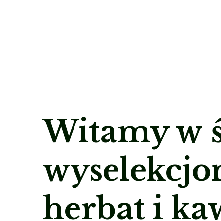
Witamy w ś
wyselekcj
herbat i k