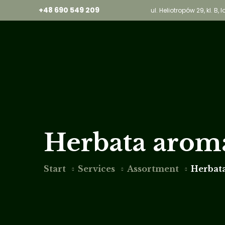
+48 690 549 209
ul. Heliotropów 29, kl. B
Herbata arom
Start
Services
Assortment
Herbat