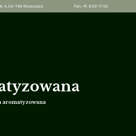
, lok. 4, 04-796 Warszawa
Pon.-Pt. 9:00-17:00
Wega
O nas
Oferta
Bl
atyzowana
a aromatyzowana