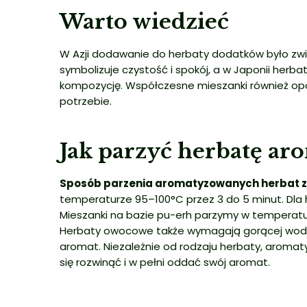
Warto wiedzieć
W Azji dodawanie do herbaty dodatków było zwią
symbolizuje czystość i spokój, a w Japonii her
kompozycję. Współczesne mieszanki również opowi
potrzebie.
Jak parzyć herbatę a
Sposób parzenia aromatyzowanych herbat zal
temperaturze 95–100°C przez 3 do 5 minut. Dla 
Mieszanki na bazie pu-erh parzymy w temperatur
Herbaty owocowe także wymagają gorącej wody, z
aromat. Niezależnie od rodzaju herbaty, aromaty
się rozwinąć i w pełni oddać swój aromat.