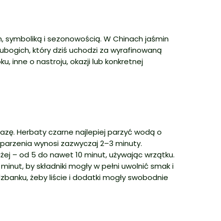
, symboliką i sezonowością. W Chinach jaśmin
ubogich, który dziś uchodzi za wyrafinowaną
 inne o nastroju, okazji lub konkretnej
bazę. Herbaty czarne najlepiej parzyć wodą o
parzenia wynosi zazwyczaj 2–3 minuty.
ej – od 5 do nawet 10 minut, używając wrzątku.
nut, by składniki mogły w pełni uwolnić smak i
zbanku, żeby liście i dodatki mogły swobodnie