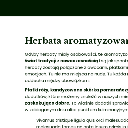
Herbata aromatyzowana
Gdyby herbaty miały osobowości, te aromatyzo
świat tradycji z nowoczesnością
i są jak spon
herbaty zostają połączone z owocami, płatkami k
emocjach. Tu nie ma miejsca na nudę. Tu każda 
oddechu między obowiązkami.
Płatki róży, kandyzowana skórka pomarańczy, 
dodatków, które możemy znaleźć w naszych mies
zaskakująco dobre
. To właśnie dodatki sprawi
w zabieganym dniu albo punktem kulminacyjnym s
Vivamus tristique ligula quis orci malesua
malesuada fames ac ante ipsum primis in f