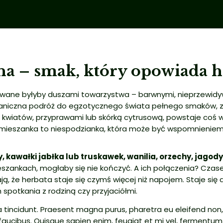
 – smak, który opowiada hi
wane byłyby duszami towarzystwa – barwnymi, nieprzewidy
taniczna podróż do egzotycznego świata pełnego smaków, za
wiatów, przyprawami lub skórką cytrusową, powstaje coś wię
mieszanka to niespodzianka, która może być wspomnieniem p
kawałki jabłka lub truskawek, wanilia, orzechy, jagody 
zankach, mogłaby się nie kończyć. A ich połączenia? Czas
ają, że herbata staje się czymś więcej niż napojem. Staje s
potkania z rodziną czy przyjaciółmi.
da tincidunt. Praesent magna purus, pharetra eu eleifend non
aucibus. Quisque sapien enim, feugiat et mi vel, fermentum 