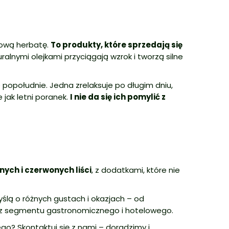
dową herbatę.
To produkty, które sprzedają się
alnymi olejkami przyciągają wzrok i tworzą silne
 popołudnie. Jedna zrelaksuje po długim dniu,
 jak letni poranek.
I nie da się ich pomylić z
nych i czerwonych liści
, z dodatkami, które nie
ą o różnych gustach i okazjach – od
oraz segmentu gastronomicznego i hotelowego.
? Skontaktuj się z nami – doradzimy i