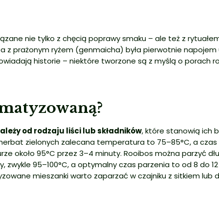
zane nie tylko z chęcią poprawy smaku – ale też z rytuałem
bata z prażonym ryżem (genmaicha) była pierwotnie napojem 
adają historie – niektóre tworzone są z myślą o porach roku,
romatyzowaną?
eży od rodzaju liści lub składników
, które stanowią ich 
herbat zielonych zalecana temperatura to 75–85°C, a czas 
ze około 95°C przez 3–4 minuty. Rooibos można parzyć dłuż
wykle 95–100°C, a optymalny czas parzenia to od 8 do 12 mi
zowane mieszanki warto zaparzać w czajniku z sitkiem lub d