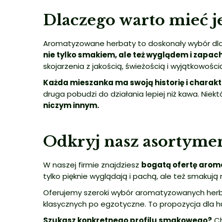
Dlaczego warto mieć je
Aromatyzowane herbaty to doskonały wybór dla 
nie tylko smakiem, ale też wyglądem i zapac
skojarzenia z jakością, świeżością i wyjątkowości
Każda mieszanka ma swoją historię i charakt
druga pobudzi do działania lepiej niż kawa. Niekt
niczym innym.
Odkryj nasz asortyme
W naszej firmie znajdziesz
bogatą ofertę arom
tylko pięknie wyglądają i pachą, ale też smakuj
Oferujemy szeroki wybór aromatyzowanych herb
klasycznych po egzotyczne. To propozycja dla 
Szukasz konkretnego profilu smakowego?
Ch