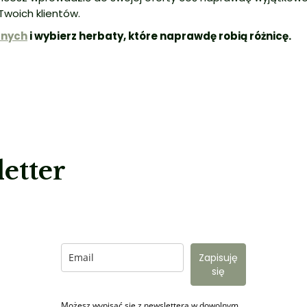
Twoich klientów.
anych
i wybierz herbaty, które naprawdę robią różnicę.
etter
Zapisuję
się
Możesz wypisać się z newslettera w dowolnym