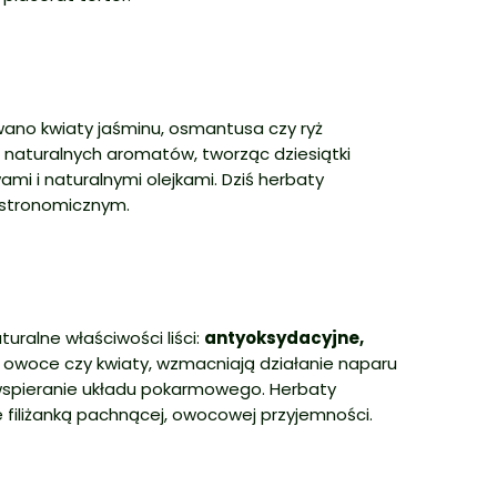
awano kwiaty jaśminu, osmantusa czy ryż
naturalnych aromatów, tworząc dziesiątki
i i naturalnymi olejkami. Dziś herbaty
astronomicznym.
uralne właściwości liści:
antyoksydacyjne,
ęta, owoce czy kwiaty, wzmacniają działanie naparu
 wspieranie układu pokarmowego. Herbaty
filiżanką pachnącej, owocowej przyjemności.