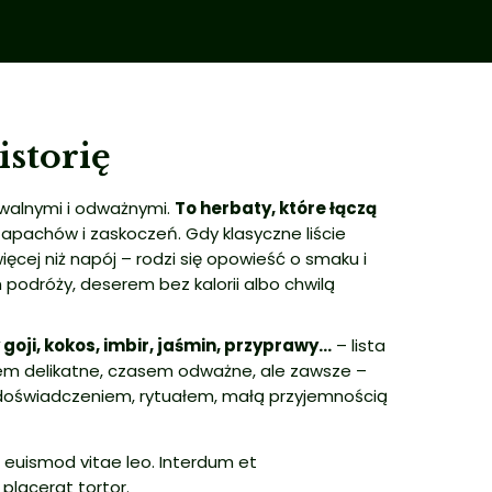
storię
walnymi i odważnymi.
To herbaty, które łączą
pachów i zaskoczeń. Gdy klasyczne liście
cej niż napój – rodzi się opowieść o smaku i
odróży, deserem bez kalorii albo chwilą
goji, kokos, imbir, jaśmin, przyprawy…
– lista
em delikatne, czasem odważne, ale zawsze –
ię doświadczeniem, rytuałem, małą przyjemnością
, euismod vitae leo. Interdum et
placerat tortor.