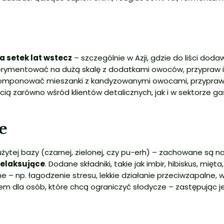
 setek lat wstecz
– szczególnie w Azji, gdzie do liści dod
erymentować na dużą skalę z dodatkami owoców, przypraw i 
 komponować mieszanki z kandyzowanymi owocami, przyprawam
ą zarówno wśród klientów detalicznych, jak i w sektorze g
e
tej bazy (czarnej, zielonej, czy pu-erh) – zachowane są nat
relaksujące
. Dodane składniki, takie jak imbir, hibiskus, mi
 – np. łagodzenie stresu, lekkie działanie przeciwzapalne,
la osób, które chcą ograniczyć słodycze – zastępując je 