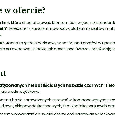
 w ofercie
?
firm, które chcą oferować klientom coś więcej niż standar
hem.
Mieszanki z kawałkami owoców, płatkami kwiatów i natur
ą.
er.
Jedna rozgrzeje w zimowy wieczór, inna orzeźwi w upalne
óre są owocowe i słodkie jak deser, inne świeże i orzeźwiające
nt
atyzowanych herbat liściastych
na bazie czarnych, zielo
ą naprawdę wyjątkowo.
at na bazie sprawdzonych surowców, komponowanych z myśl
hurtowni, sklepów delikatesowych, firm konfekcjonujących 
cesz wprowadzić do swojej oferty coś naprawdę wyjątkowego