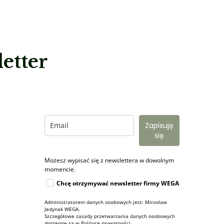
etter
Zapisuję
się
Możesz wypisać się z newslettera w dowolnym
momencie.
Chcę otrzymywać newsletter firmy WEGA
Administratorem danych osobowych jest: Mirosław
Jedynak WEGA.
Szczegółowe zasady przetwarzania danych osobowych
dostępne są w
Polityce prywatności
.