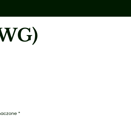
5WG)
naczone
*