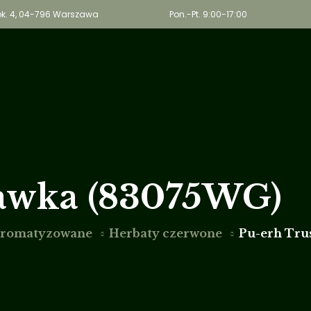
, lok. 4, 04-796 Warszawa
Pon.-Pt. 9:00-17:00
Wega
O nas
Oferta
Bl
awka (83075WG)
aromatyzowane
Herbaty czerwone
Pu-erh Tru