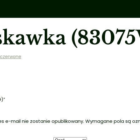
skawka (8307
 czerwone
G)”
es e-mail nie zostanie opublikowany.
Wymagane pola są oz