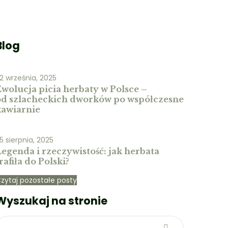
Blog
2 września, 2025
Ewolucja picia herbaty w Polsce –
od szlacheckich dworków po współczesne
kawiarnie
5 sierpnia, 2025
egenda i rzeczywistość: jak herbata
rafiła do Polski?
zytaj pozostałe posty
Wyszukaj na stronie