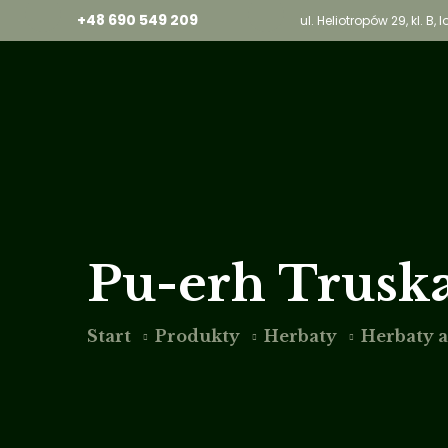
+48 690 549 209
ul. Heliotropów 29, kl. B
Pu-erh Trusk
Start
Produkty
Herbaty
Herbaty 