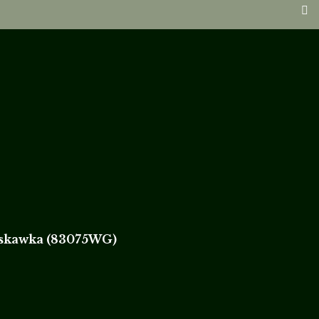
og
Kontakt
English
skawka (83075WG)