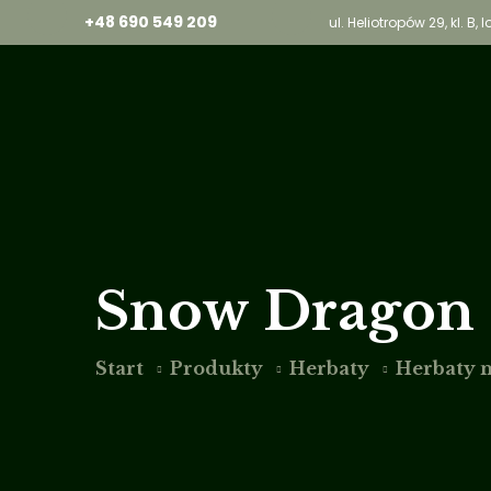
+48 690 549 209
ul. Heliotropów 29, kl. B
Snow Dragon
Start
Produkty
Herbaty
Herbaty 