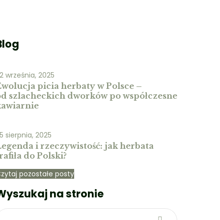
Blog
2 września, 2025
Ewolucja picia herbaty w Polsce –
od szlacheckich dworków po współczesne
kawiarnie
5 sierpnia, 2025
egenda i rzeczywistość: jak herbata
rafiła do Polski?
zytaj pozostałe posty
Wyszukaj na stronie