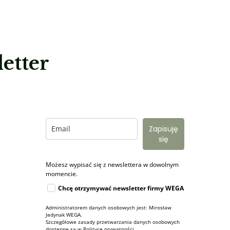
etter
Zapisuję
się
Możesz wypisać się z newslettera w dowolnym
momencie.
Chcę otrzymywać newsletter firmy WEGA
Administratorem danych osobowych jest: Mirosław
Jedynak WEGA.
Szczegółowe zasady przetwarzania danych osobowych
dostępne są w
Polityce prywatności
.