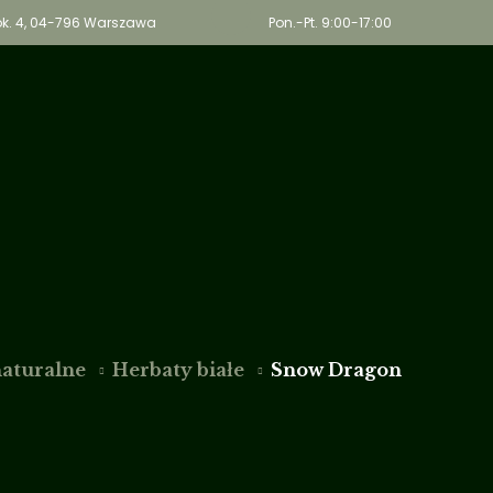
, lok. 4, 04-796 Warszawa
Pon.-Pt. 9:00-17:00
Wega
O nas
Oferta
Bl
naturalne
Herbaty białe
Snow Dragon